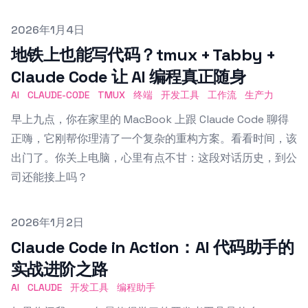
Published on
2026年1月4日
地铁上也能写代码？tmux + Tabby +
Claude Code 让 AI 编程真正随身
AI
CLAUDE-CODE
TMUX
终端
开发工具
工作流
生产力
早上九点，你在家里的 MacBook 上跟 Claude Code 聊得
正嗨，它刚帮你理清了一个复杂的重构方案。看看时间，该
出门了。你关上电脑，心里有点不甘：这段对话历史，到公
司还能接上吗？
Published on
2026年1月2日
Claude Code in Action：AI 代码助手的
实战进阶之路
AI
CLAUDE
开发工具
编程助手