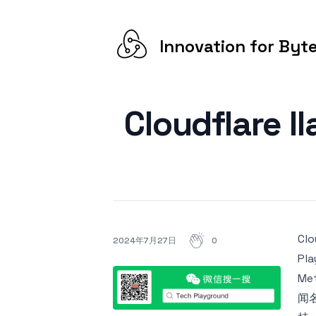
Innovation for Byt
Cloudflar
Cl
作者
2024年7月27日
0
Pl
M
闻名