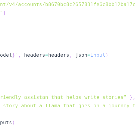
nt/v4/accounts/b8670bc8c2657831fe6c8bb12ba17
"
}
odel
}
"
,
 headers
=
headers
,
 json
=
input
)
riendly assistan that helps write stories"
}
t story about a llama that goes on a journey 
puts
)