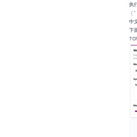
执
{
'
中
下
T