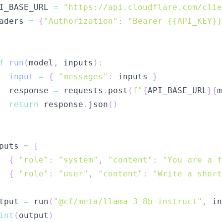
I_BASE_URL 
=
"https://api.cloudflare.com/clie
aders 
=
{
"Authorization"
:
"Bearer {{API_KEY}}
f
run
(
model
,
 inputs
)
:
input
=
{
"messages"
:
 inputs 
}
  response 
=
 requests
.
post
(
f"
{
API_BASE_URL
}
{
m
return
 response
.
json
(
)
puts 
=
[
{
"role"
:
"system"
,
"content"
:
"You are a f
{
"role"
:
"user"
,
"content"
:
"Write a shor
tput 
=
 run
(
"@cf/meta/llama-3-8b-instruct"
,
 in
int
(
output
)